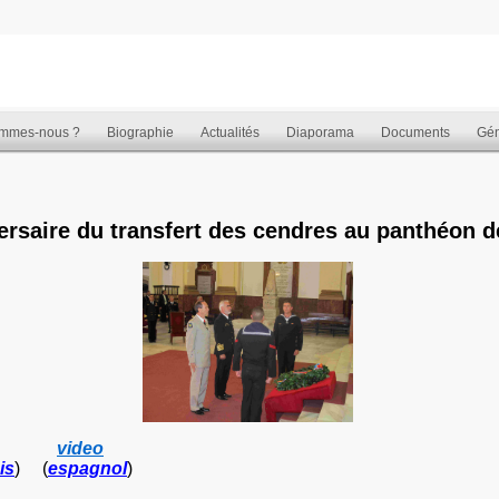
ommes-nous ?
Biographie
Actualités
Diaporama
Documents
Gén
rsaire du transfert des cendres au panthéon d
video
is
) (
espagnol
)